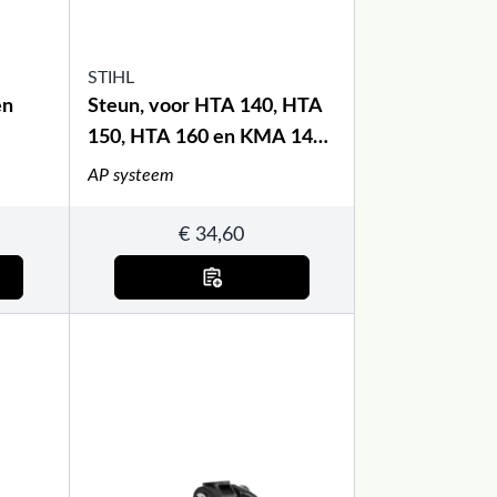
STIHL
en
Steun, voor HTA 140, HTA
150, HTA 160 en KMA 140
R
AP systeem
€
34,60