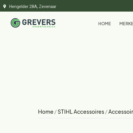
Hengelder 28A, Zevenaar
HOME
MERK
Home
/
STIHL Accessoires
/
Accessoi