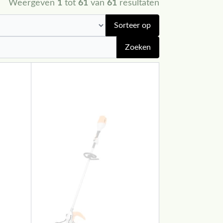
Weergeven
1
tot
61
van
61
resultaten
Sorteer op
Zoeken