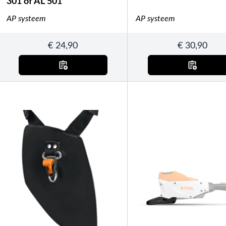
301 of AL 501
AP systeem
AP systeem
€
24,90
€
30,90