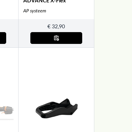
ADVANCE X-Flex
AP systeem
€
32,90