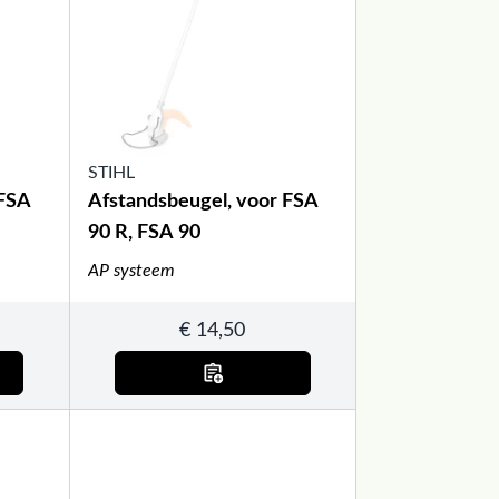
STIHL
 FSA
Afstandsbeugel, voor FSA
90 R, FSA 90
AP systeem
€
14,50