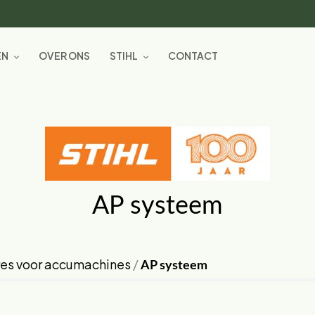
EN
OVER ONS
STIHL
CONTACT
AP systeem
res voor accumachines
/
AP systeem