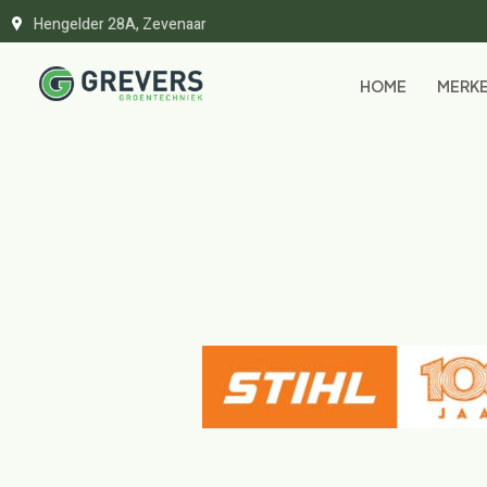
Hengelder 28A, Zevenaar
HOME
MERK