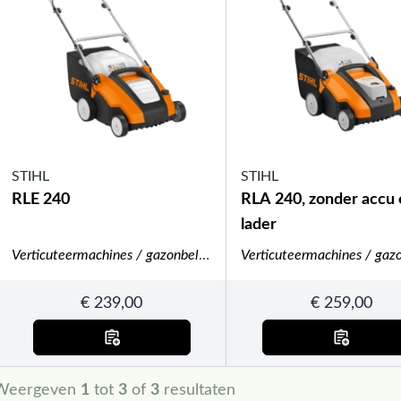
STIHL
STIHL
RLE 240
RLA 240, zonder accu
lader
Verticuteermachines / gazonbeluchters
€
239,00
€
259,00
Weergeven
1
tot
3
of
3
resultaten