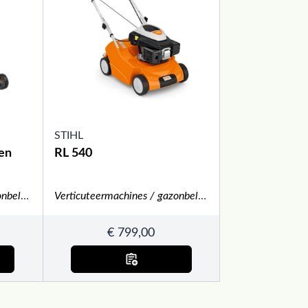
STIHL
 en
RL 540
Verticuteermachines / gazonbeluchters
Verticuteermachines / gazonbeluchters
€
799,00