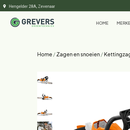
Hengelder 28A, Zevenaar
HOME
MERK
Home
/
Zagen en snoeien
/
Kettingza