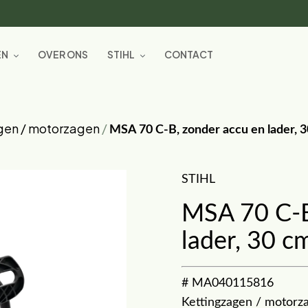
EN
OVER ONS
STIHL
CONTACT
gen / motorzagen
/
MSA 70 C-B, zonder accu en lader, 3
STIHL
MSA 70 C-B
lader, 30 c
# MA040115816
Kettingzagen / motorz