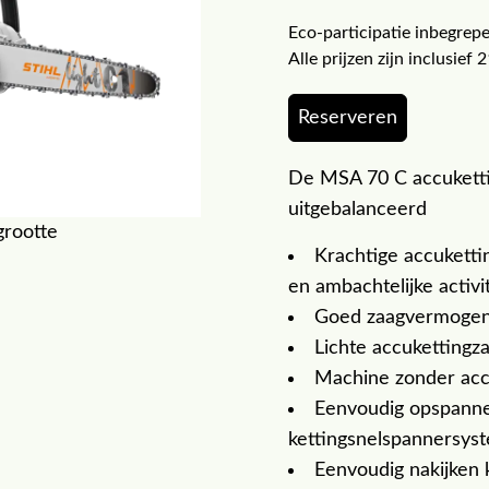
Eco-participatie inbegrepe
Alle prijzen zijn inclusie
Reserveren
De MSA 70 C accukettin
uitgebalanceerd
grootte
Krachtige accuketti
en ambachtelijke activi
Goed zaagvermogen 
Lichte accukettingz
Machine zonder acc
Eenvoudig opspannen
kettingsnelspannersys
Eenvoudig nakijken k