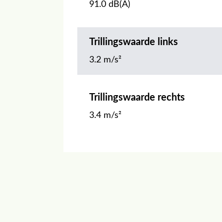
91.0 dB(A)
Trillingswaarde links
3.2 m/s²
Trillingswaarde rechts
3.4 m/s²