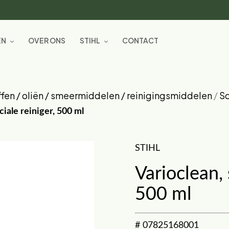
EN
OVER ONS
STIHL
CONTACT
fen / oliën / smeermiddelen / reinigingsmiddelen
/
S
ciale reiniger, 500 ml
STIHL
Varioclean, 
500 ml
# 07825168001