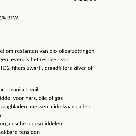
f 21% BTW.
el om restanten van bio-olieafzettingen
igen, evenals het reinigen van
2-filters zwart , draadfilters zilver of
or organisch vuil
iddel voor hars, olie of gas
 zaagbladen, messen, cirkelzaagbladen
n
n organische oplosmiddelen
eekbare tensiden