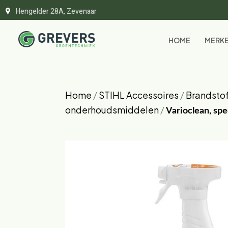
Hengelder 28A, Zevenaar
HOME
MERK
Home
/
STIHL Accessoires
/
Brandstof
onderhoudsmiddelen
/
Varioclean, spe