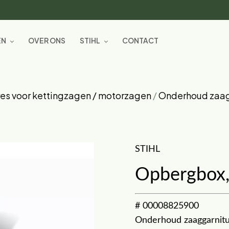
EN
OVER ONS
STIHL
CONTACT
es voor kettingzagen / motorzagen
/
Onderhoud zaag
STIHL
Opbergbox,
# 00008825900
Onderhoud zaaggarnit