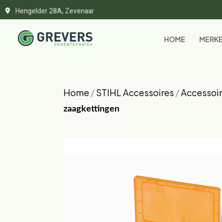
Hengelder 28A, Zevenaar
HOME
MERK
Home
/
STIHL Accessoires
/
Accessoir
zaagkettingen