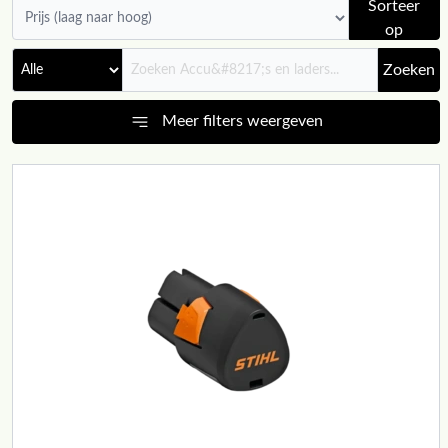
Sorteer
op
Zoeken
Meer filters weergeven