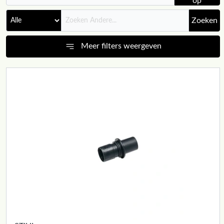
op
Zoeken
Meer filters weergeven