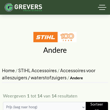
Andere
Home
/
STIHL Accessoires
/
Accessoires voor
alleszuigers / waterstofzuigers
/
Andere
Weergeven
1
tot
14
van
14
resultaten
Sorteer