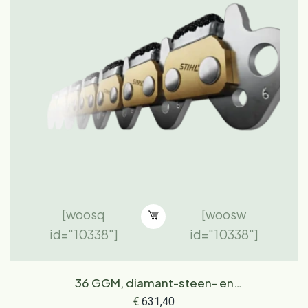
[woosq
[woosw
id="10338"]
id="10338"]
36 GGM, diamant-steen- en
betonzaagketting, 45 cm
€
631,40