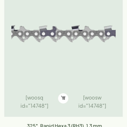
[woosq
[woosw
id="14748"]
id="14748"]
.325", Rapid Hexa 3 (RH3), 1,3 mm