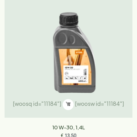
[woosq id="11184"]
[woosw id="11184"]
10 W-30, 1,4L
€
13,50