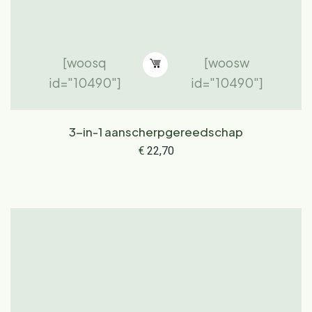
[woosq
[woosw
id="10490"]
id="10490"]
3-in-1 aanscherpgereedschap
€
22,70