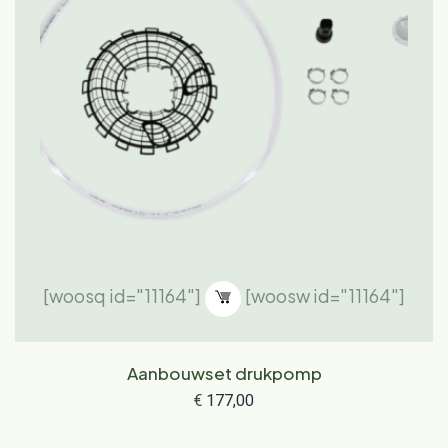
[woosq id="11164"]
[woosw id="11164"]
Aanbouwset drukpomp
€
177,00