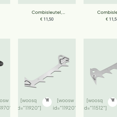
Combisleutel,
Combisle
sleutelwijdte 19-13
sleutelwijd
€
11,50
€
11,5
osw
[woosq
[woosw
[woosq
3970"]
id="11920"]
id="11920"]
id="11512"]