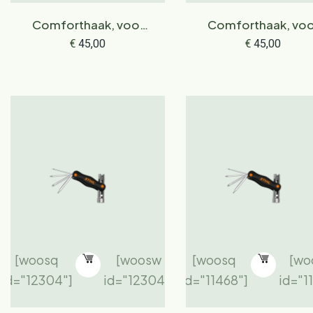
Comforthaak, voor
Comforthaak, voo
MSA 190 T
MSA 220 T
€
45,00
€
45,00
[woosq
[woosw
[woosq
[wo
id="12304"]
id="12304"]
id="11468"]
id="1