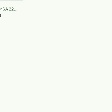
 MSA 220
20 TC-O
0