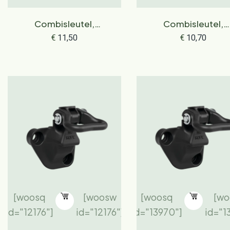
Combisleutel,
Combisleutel,
sleutelwijdte 16 en 13
sleutelwijdte 19
€
11,50
€
10,70
[woosq
[woosw
[woosq
[wo
id="12176"]
id="12176"]
id="13970"]
id="1