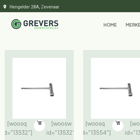
Hengelder 28A, Zevenaar
HOME
MERK
[woosq
[woosw
[woosq
[w
id="13532"]
id="13532"]
id="13554"]
id="1