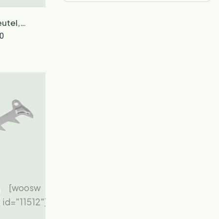
utel,
te 19-16
0
[woosw
id="11512"]