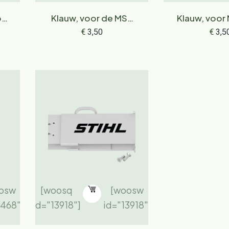
r
Klauw, voor de MSA
Klauw, voor
190 T
T / MSA 2
€
3,50
€
3,5
osw
[woosq
[woosw
1468"]
id="13918"]
id="13918"]