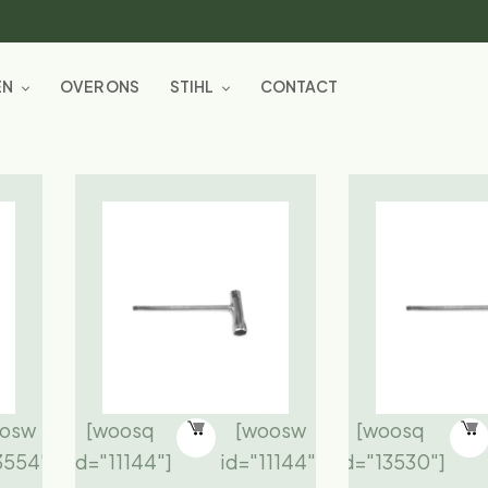
EN
OVER ONS
STIHL
CONTACT
oosw
[woosq
[woosw
[woosq
3554"]
id="11144"]
id="11144"]
id="13530"]