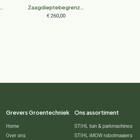
Zaagdieptebegrenzer,
16
voor MSA 300 R
€
260,00
Grevers Groentechniek
Ons assortiment
Home
STIHL tuin & parkmachines
Over ons
STIHL iMOW robotmaaiers