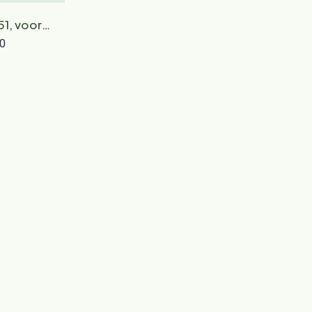
51, voor
 en MB
0
4