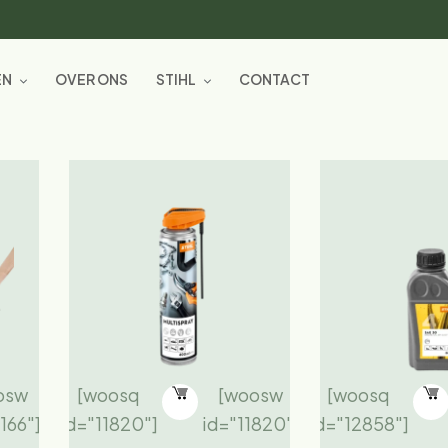
EN
OVER ONS
STIHL
CONTACT
osw
[woosq
[woosw
[woosq
166"]
id="11820"]
id="11820"]
id="12858"]