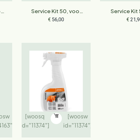
or
Service Kit 50, voor
Service Kit 
grasmaaiers en
RM 248.0
€
56,00
€
21,9
tuinfrezen
248.
osw
[woosq
[woosw
4163"]
id="11374"]
id="11374"]