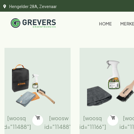
Hengelder 28A, Zevenaar
HOME
MERK
[woosq
[woosw
[woosq
[wo
id="11488"]
id="11488"]
id="11166"]
id="11