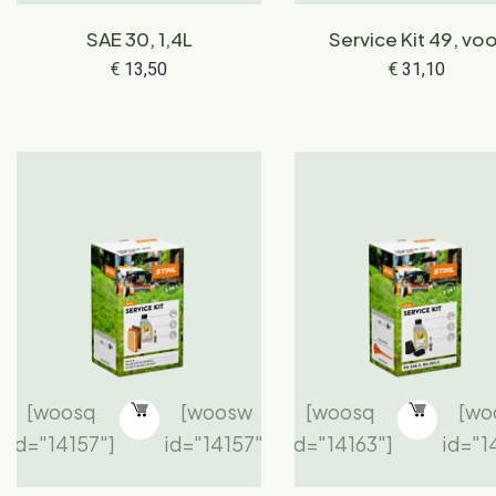
SAE 30, 1,4L
Service Kit 49, vo
grasmaaiers en
€
13,50
€
31,10
tuinfrezen
[woosq
[woosw
[woosq
[wo
id="14157"]
id="14157"]
id="14163"]
id="1