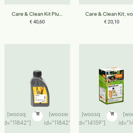
Care & Clean Kit Plus,
Care & Clean Kit, v
voor iMOW®
iMOW® robotmaaie
€
40,60
€
20,10
robotmaaiers en
en grasmaaiers
grasmaaiers
[woosq
[woosw
[woosq
[wo
id="11842"]
id="11842"]
id="14159"]
id="1