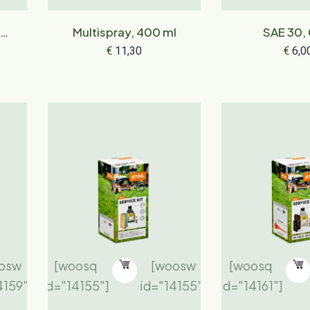
oor
Multispray, 400 ml
SAE 30, 
rs
€
11,30
€
6,0
osw
[woosq
[woosw
[woosq
4159"]
id="14155"]
id="14155"]
id="14161"]