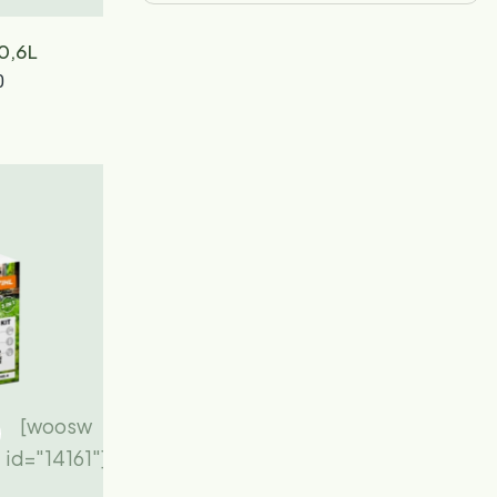
0,6L
0
[woosw
id="14161"]