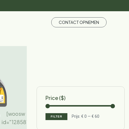
CONTACT OPNEMEN
Price ($)
[woosw
Prijs:
€ 0
—
€ 60
FILTER
id="12858"]