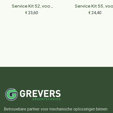
Service Kit 52, voor
Service Kit 55, vo
RM 3.1 R, RM 448.1 PC,
RM 248.3 en RM 253
€
23,60
€
24,40
RM 448.1 VC, RM
448.3, RM 453.3, RM
545.1 en RM 650.1
Betrouwbare partner voor mechanische oplossingen binnen