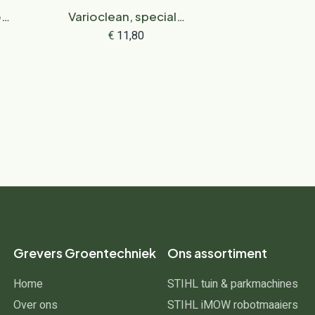
or
Varioclean, speciale
.3
reiniger, 500 ml
€
11,80
Grevers Groentechniek
Ons assortiment
Home
STIHL tuin & parkmachines
Over ons
STIHL iMOW robotmaaiers