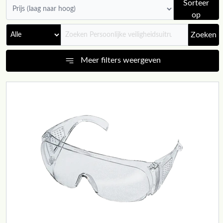
Sorteer
op
Zoeken
Meer filters weergeven