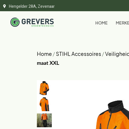
Hengelder 28A, Zevenaar
HOME
MERK
Home
/
STIHL Accessoires
/
Veilighei
maat XXL