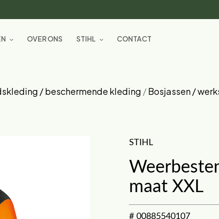
EN
OVER ONS
STIHL
CONTACT
dskleding / beschermende kleding
/
Bosjassen / werk
STIHL
Weerbestend
maat XXL
# 00885540107