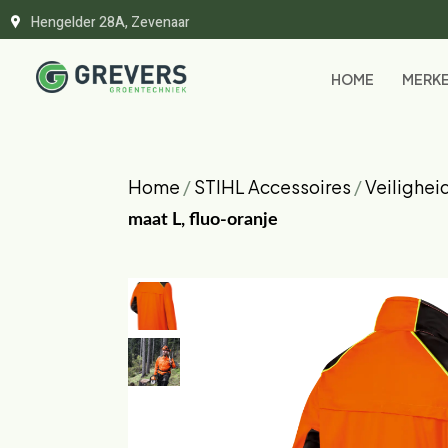
Hengelder 28A, Zevenaar
HOME
MERK
Home
/
STIHL Accessoires
/
Veilighei
maat L, fluo-oranje