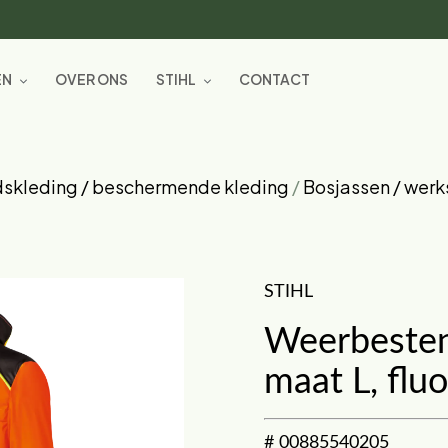
EN
OVER ONS
STIHL
CONTACT
dskleding / beschermende kleding
/
Bosjassen / werk
STIHL
Weerbestend
maat L, flu
# 00885540205