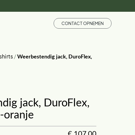
CONTACT OPNEMEN
shirts
/
Weerbestendig jack, DuroFlex,
ig jack, DuroFlex,
o-oranje
€
107,00