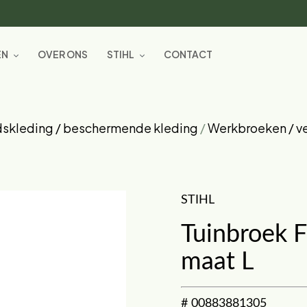
EN
OVER ONS
STIHL
CONTACT
dskleding / beschermende kleding
/
Werkbroeken / v
STIHL
Tuinbroek 
maat L
# 00883881305