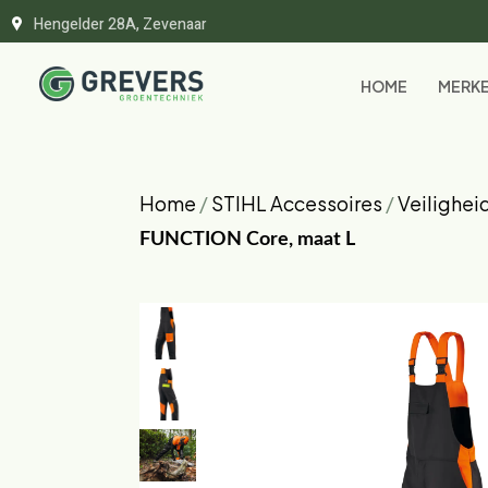
Hengelder 28A, Zevenaar
HOME
MERK
Home
/
STIHL Accessoires
/
Veilighei
FUNCTION Core, maat L