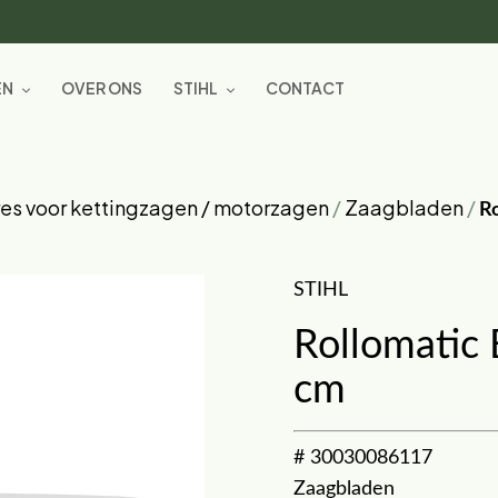
EN
OVER ONS
STIHL
CONTACT
es voor kettingzagen / motorzagen
/
Zaagbladen
/
Ro
STIHL
Rollomatic 
cm
# 30030086117
Zaagbladen