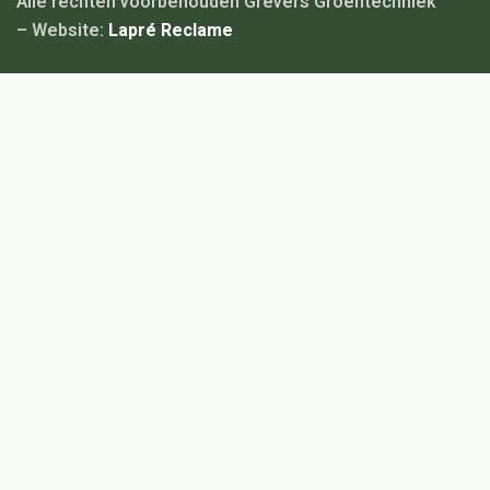
Alle rechten voorbehouden Grevers Groentechniek
– Website:
Lapré Reclame