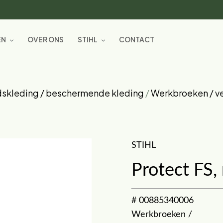
EN
OVER ONS
STIHL
CONTACT
dskleding / beschermende kleding
/
Werkbroeken / v
STIHL
Protect FS,
# 00885340006
Werkbroeken /