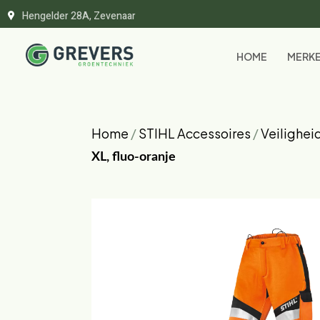
Hengelder 28A, Zevenaar
HOME
MERK
Home
/
STIHL Accessoires
/
Veilighei
XL, fluo-oranje