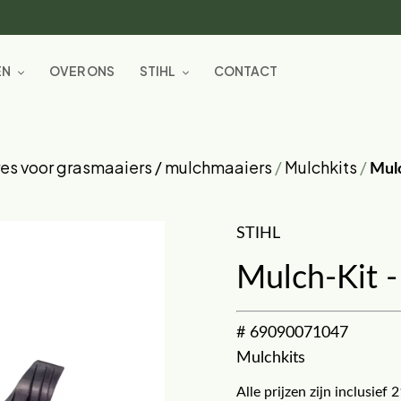
EN
OVER ONS
STIHL
CONTACT
es voor grasmaaiers / mulchmaaiers
/
Mulchkits
/
Mul
STIHL
Mulch-Kit 
# 69090071047
Mulchkits
Alle prijzen zijn inclusie