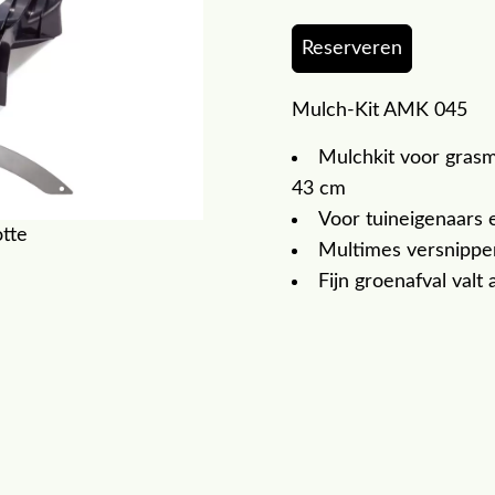
Reserveren
Mulch-Kit AMK 045
Mulchkit voor gras
43 cm
Voor tuineigenaars 
otte
Multimes versnippert
Fijn groenafval valt