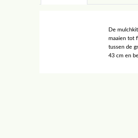
De mulchkit
maaien tot f
tussen de gr
43 cm en be