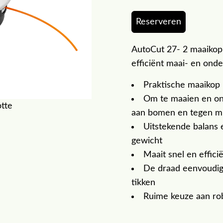
Reserveren
AutoCut 27- 2 maaikop 
efficiënt maai- en on
Praktische maaikop
Om te maaien en onk
otte
aan bomen en tegen m
Uitstekende balans 
gewicht
Maait snel en effici
De draad eenvoudig 
tikken
Ruime keuze aan ro