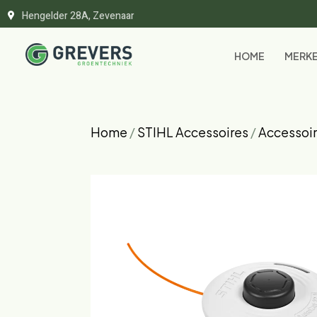
Hengelder 28A, Zevenaar
HOME
MERK
Home
/
STIHL Accessoires
/
Accessoir