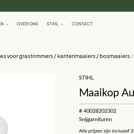
EN
OVER ONS
STIHL
CONTACT
es voor grastrimmers / kantenmaaiers / bosmaaiers
/
STIHL
Maaikop Au
# 40028202302
Snijgarnituren
Alle prijzen zijn inclusie