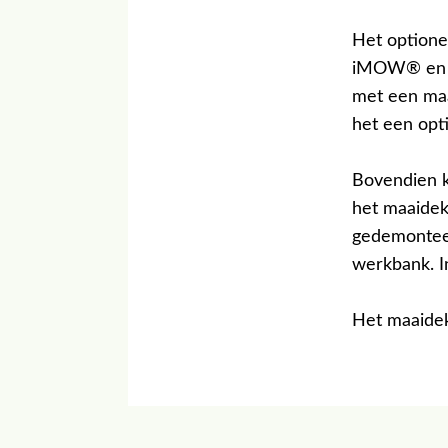
Het optione
iMOW® en i
met een maa
het een opt
Bovendien k
het maaidek
gedemonteer
werkbank. I
Het maaide