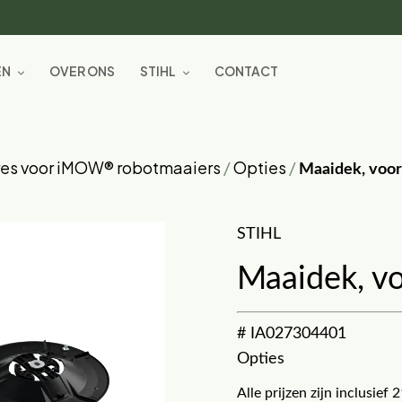
EN
OVER ONS
STIHL
CONTACT
res voor iMOW® robotmaaiers
/
Opties
/
Maaidek, voo
STIHL
Maaidek, v
# IA027304401
Opties
Alle prijzen zijn inclusie