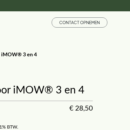
CONTACT OPNEMEN
r iMOW® 3 en 4
oor iMOW® 3 en 4
€
28,50
f 21% BTW.