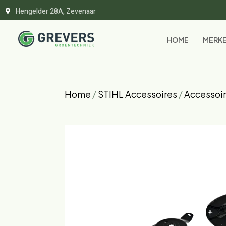
Hengelder 28A, Zevenaar
HOME
MERK
Home
/
STIHL Accessoires
/
Accessoi