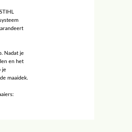
 STIHL
systeem
garandeert
. Nadat je
len en het
 je
ede maaidek.
aiers: