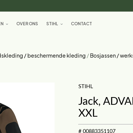
EN
OVER ONS
STIHL
CONTACT
dskleding / beschermende kleding
/
Bosjassen / werk
STIHL
Jack, ADVA
XXL
# 00883351107