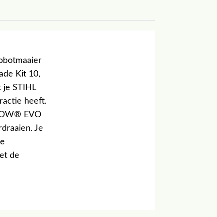
obotmaaier
ade Kit 10,
t je STIHL
actie heeft.
L iMOW® EVO
draaien. Je
De
et de