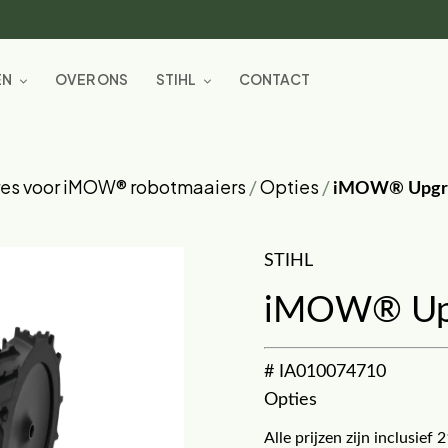
EN
OVER ONS
STIHL
CONTACT
res voor iMOW® robotmaaiers
/
Opties
/
iMOW® Upgra
STIHL
iMOW® Upg
# IA010074710
Opties
Alle prijzen zijn inclusie