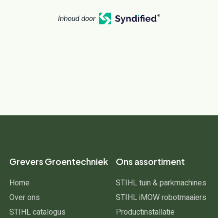
Inhoud door
Grevers Groentechniek
Ons assortiment
Home
STIHL tuin & parkmachines
Over ons
STIHL iMOW robotmaaiers
STIHL catalogus
Productinstallatie