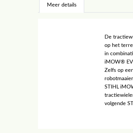
Meer details
De tractiew
op het terr
in combinat
iMOW® EVO r
Zelfs op ee
robotmaaier
STIHL iMOW
tractiewiel
volgende S