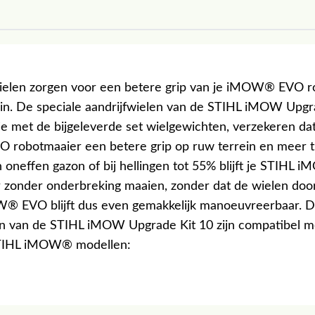
ielen zorgen voor een betere grip van je iMOW® EVO r
ein. De speciale aandrijfwielen van de STIHL iMOW Upgr
ie met de bijgeleverde set wielgewichten, verzekeren da
obotmaaier een betere grip op ruw terrein en meer tr
n oneffen gazon of bij hellingen tot 55% blijft je STIH
 zonder onderbreking maaien, zonder dat de wielen door
® EVO blijft dus even gemakkelijk manoeuvreerbaar. 
en van de STIHL iMOW Upgrade Kit 10 zijn compatibel m
TIHL iMOW® modellen: