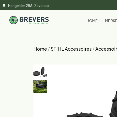
Hengelder 28A, Zevenaar
HOME
MERK
Home
/
STIHL Accessoires
/
Accessoi