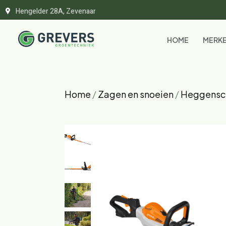
Hengelder 28A, Zevenaar
HOME
MERK
Home
/
Zagen en snoeien
/
Heggensch