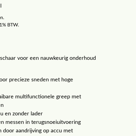
l
n.
f 21% BTW.
schaar voor een nauwkeurig onderhoud
voor precieze sneden met hoge
ibare multifunctionele greep met
en
u en zonder lader
en messen in terugsnoeiuitvoering
n door aandrijving op accu met