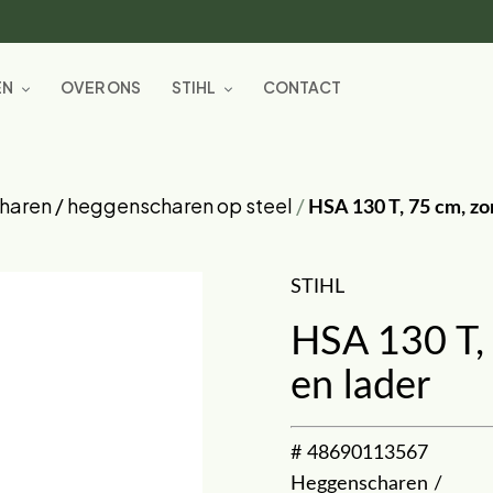
EN
OVER ONS
STIHL
CONTACT
aren / heggenscharen op steel
/
HSA 130 T, 75 cm, zo
STIHL
HSA 130 T,
en lader
# 48690113567
Heggenscharen /