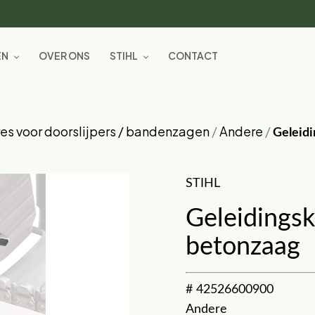
EN
OVER ONS
STIHL
CONTACT
es voor doorslijpers / bandenzagen
/
Andere
/
Geleidi
STIHL
Geleidingsk
betonzaag
# 42526600900
Andere