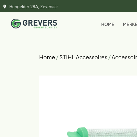
Hengelder 28A, Zevenaar
HOME
MERK
Home
/
STIHL Accessoires
/
Accessoir