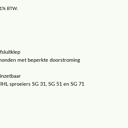
f 21% BTW.
fsluitklep
gmonden met beperkte doorstroming
 inzetbaar
TIHL sproeiers SG 31, SG 51 en SG 71