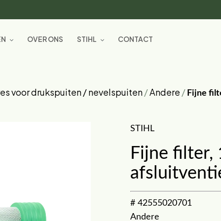
EN
OVER ONS
STIHL
CONTACT
es voor drukspuiten / nevelspuiten
/
Andere
/
Fijne fil
STIHL
Fijne filter
afsluitventi
# 42555020701
Andere