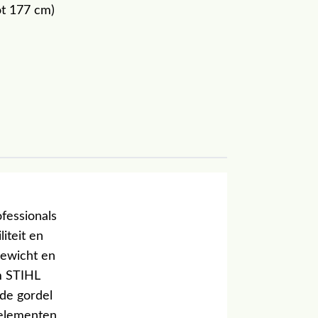
ot 177 cm)
fessionals
iteit en
gewicht en
m STIHL
de gordel
 elementen,