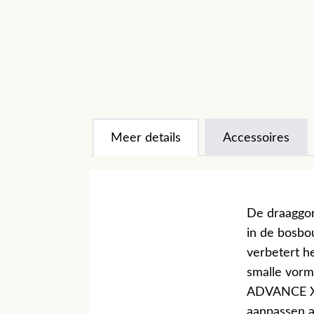
Meer details
Accessoires
De draaggor
in de bosbou
verbetert h
smalle vorm
ADVANCE X-F
aanpassen a