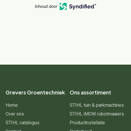
Inhoud door
Grevers Groentechniek
Ons assortiment
Home
STIHL tuin & parkmachines
Over ons
STIHL iMOW robotmaaiers
STIHL catalogus
Productinstallatie