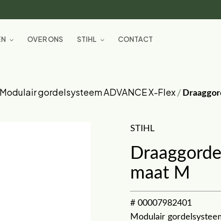
EN
OVER ONS
STIHL
CONTACT
Modulair gordelsysteem ADVANCE X-Flex
/
Draaggor
STIHL
Draaggorde
maat M
# 00007982401
Modulair gordelsystee