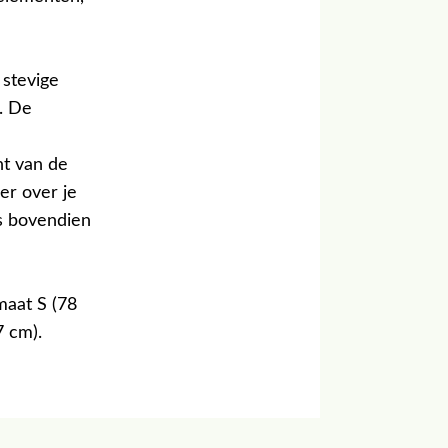
 stevige
. De
ht van de
er over je
s bovendien
maat S (78
7 cm).