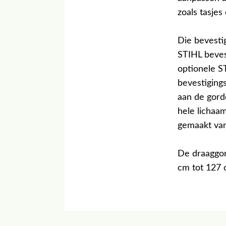
zoals tasje
Die bevesti
STIHL beves
optionele 
bevestiging
aan de gord
hele lichaa
gemaakt van
De draaggor
cm tot 127 