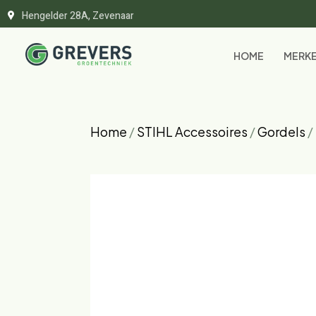
Hengelder 28A, Zevenaar
HOME
MERK
Home
/
STIHL Accessoires
/
Gordels
/