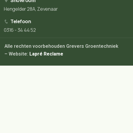
Showroom
Hengelder 28A, Zevenaar
Telefoon
0316 - 34 44 52
Alle rechten voorbehouden Grevers Groentechniek
– Website:
Lapré Reclame