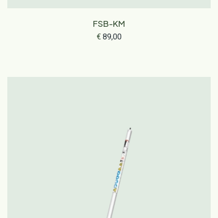
FSB-KM
€
89,00