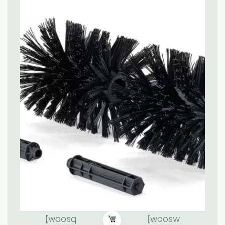
[woosq
[woosw