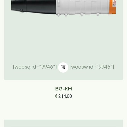
[woosq id="9946"]
[woosw id="9946"]
BG-KM
€
214,00