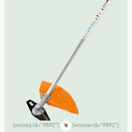
[woosq id="9892"]
[woosw id="9892"]