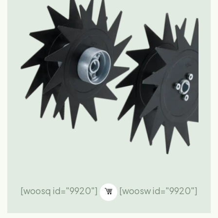
[woosq id="9920"]
[woosw id="9920"]