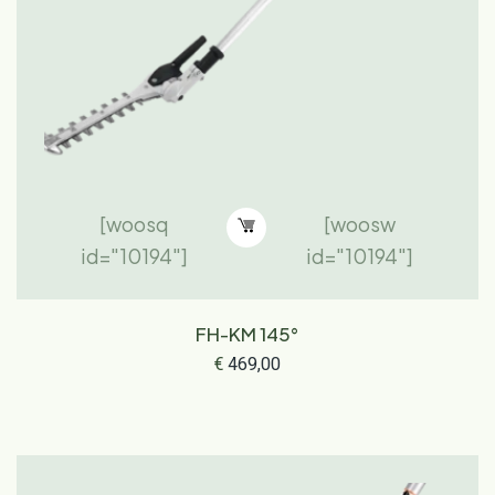
[woosq
[woosw
id="10194"]
id="10194"]
FH-KM 145°
€
469,00