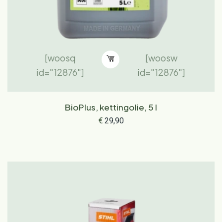
[woosq
[woosw
id="12876"]
id="12876"]
BioPlus, kettingolie, 5 l
€
29,90