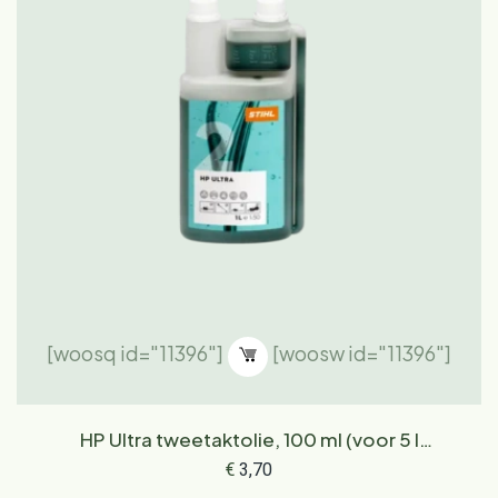
[woosq id="11396"]
[woosw id="11396"]
HP Ultra tweetaktolie, 100 ml (voor 5 l
brandstof)
€
3,70