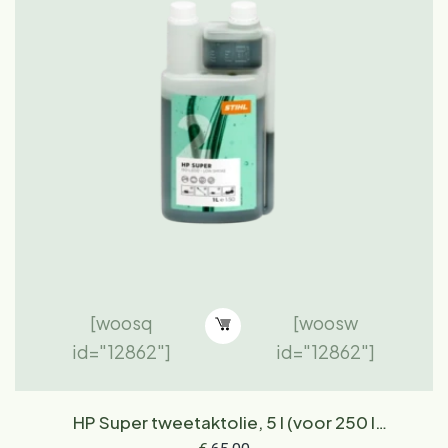
[woosq
[woosw
id="12862"]
id="12862"]
HP Super tweetaktolie, 5 l (voor 250 l
brandstof)