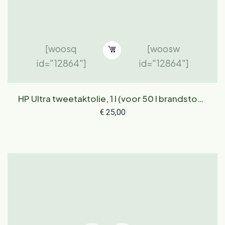
[woosq
[woosw
id="12864"]
id="12864"]
HP Ultra tweetaktolie, 1 l (voor 50 l brandstof),
doseerfles
€
25,00