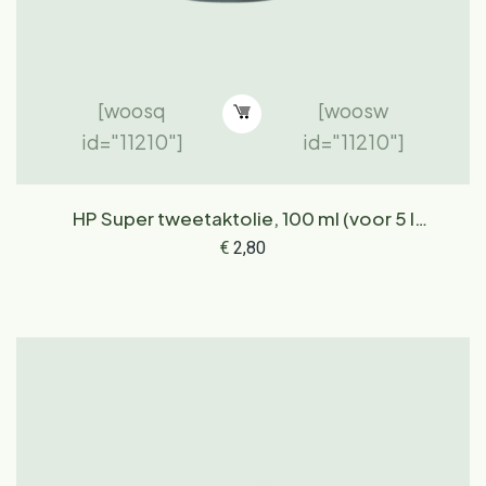
[woosq
[woosw
id="11210"]
id="11210"]
HP Super tweetaktolie, 100 ml (voor 5 l
brandstof)
€
2,80