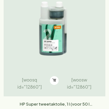
[woosq
[woosw
id="12860"]
id="12860"]
HP Super tweetaktolie, 1 l (voor 50 l