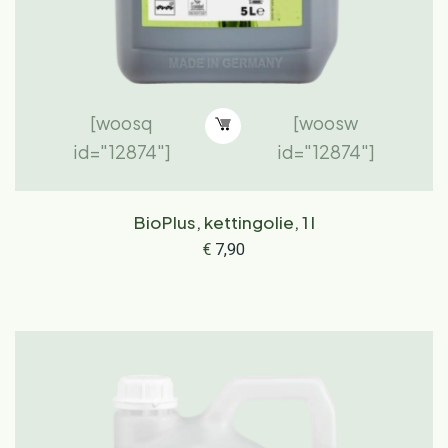
[woosq
[woosw
id="12874"]
id="12874"]
BioPlus, kettingolie, 1 l
€
7,90