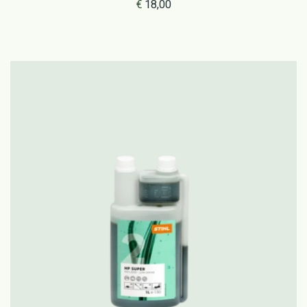
brandstof), doseerfles
€
18,00