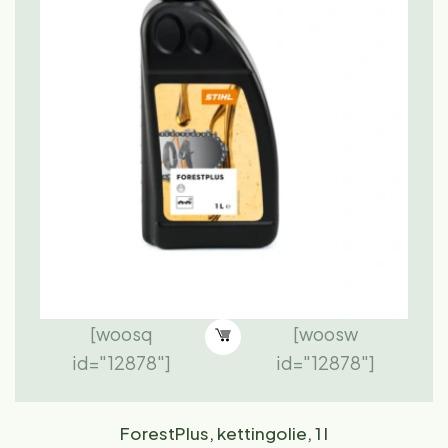
[woosq
[woosw
id="12878"]
id="12878"]
ForestPlus, kettingolie, 1 l