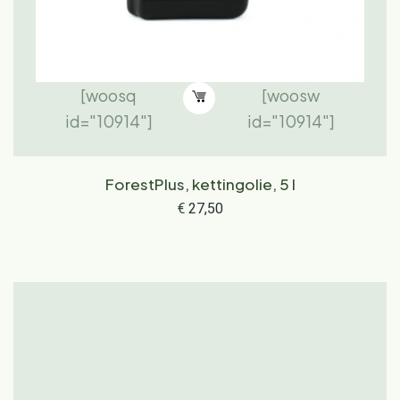
[woosq
[woosw
id="10914"]
id="10914"]
ForestPlus, kettingolie, 5 l
€
27,50