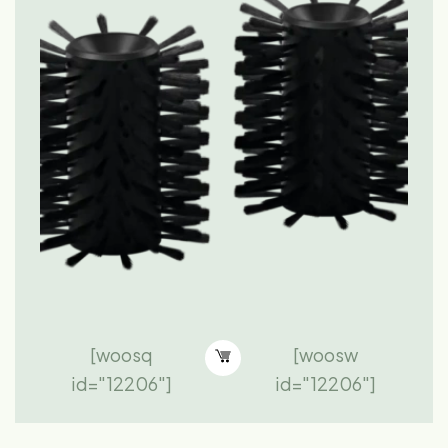
[woosq
[woosw
id="12206"]
id="12206"]