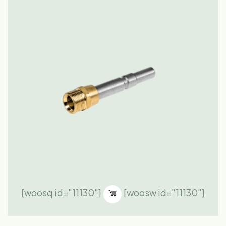
[woosq id="11130"]
[woosw id="11130"]