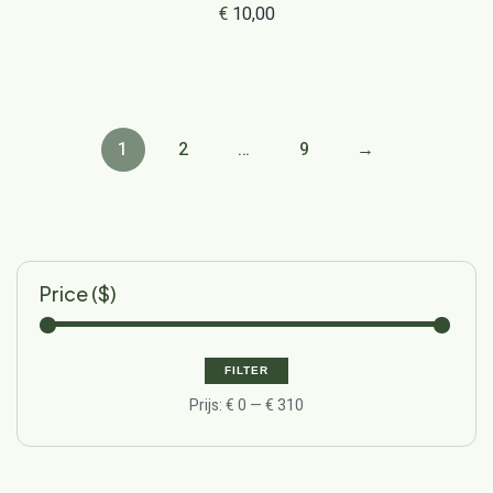
€
10,00
1
2
…
9
→
Price ($)
FILTER
Prijs:
€ 0
—
€ 310