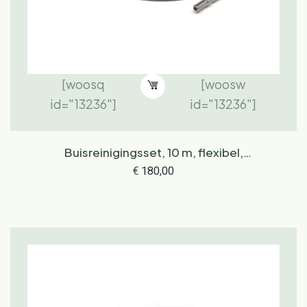
[woosq
[woosw
id="13236"]
id="13236"]
Buisreinigingsset, 10 m, flexibel,
snelkoppeling
€
180,00