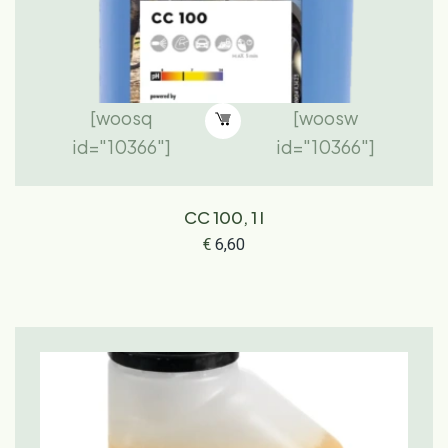
[woosq
[woosw
id="10366"]
id="10366"]
CC 100, 1 l
€
6,60