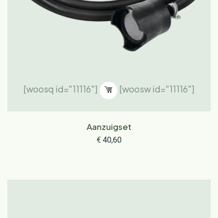
[woosq id="11116"]
[woosw id="11116"]
Aanzuigset
€
40,60