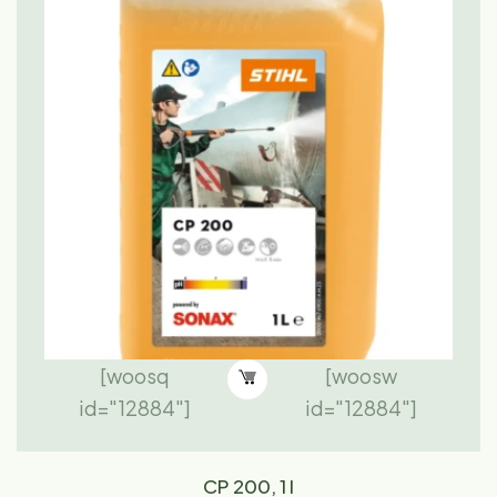
[woosq
[woosw
id="12884"]
id="12884"]
CP 200, 1 l