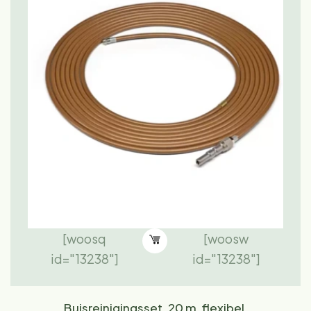
[woosq
[woosw
id="13238"]
id="13238"]
Buisreinigingsset, 20 m, flexibel,