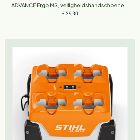
ADVANCE Ergo MS, veiligheidshandschoenen,
maat XXL
€
29,30