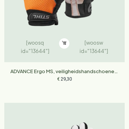
[woosq
[woosw
id="13644"]
id="13644"]
ADVANCE Ergo MS, veiligheidshandschoenen,
maat M
€
29,30