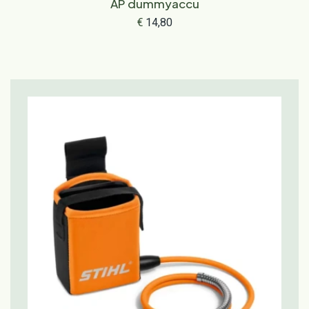
AP dummyaccu
€
14,80