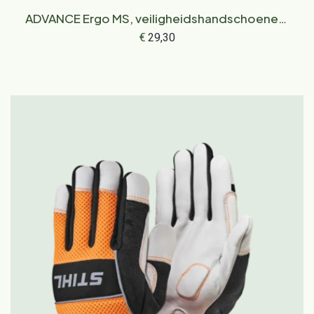
ADVANCE Ergo MS, veiligheidshandschoenen,
maat L
€
29,30