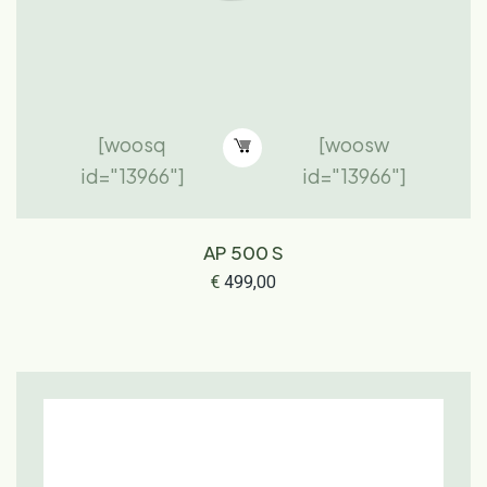
[woosq
[woosw
id="13966"]
id="13966"]
AP 500 S
€
499,00