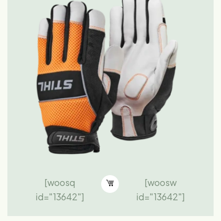
[woosq
[woosw
id="13642"]
id="13642"]