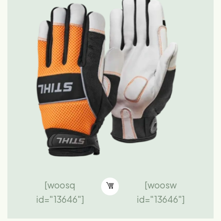
[woosq
[woosw
id="13646"]
id="13646"]