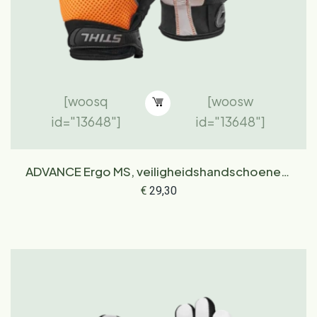
[woosq
[woosw
id="13648"]
id="13648"]
ADVANCE Ergo MS, veiligheidshandschoenen,
maat XL
€
29,30