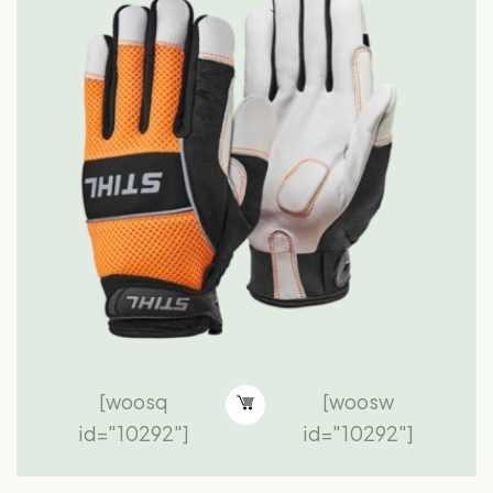
[woosq
[woosw
id="10292"]
id="10292"]