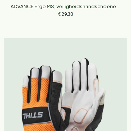
ADVANCE Ergo MS, veiligheidshandschoenen,
maat S
€
29,30