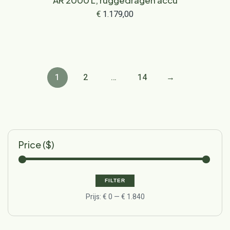
AR 2000 L, ruggedragen accu
€
1.179,00
1
2
…
14
→
Price ($)
FILTER
Prijs:
€ 0
—
€ 1.840