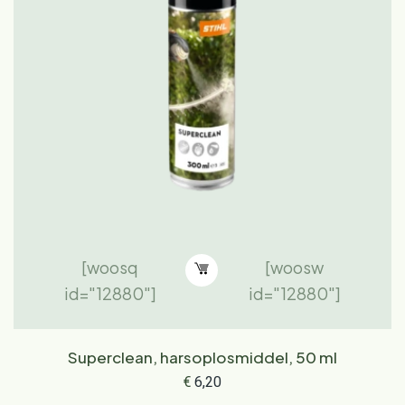
[woosq
[woosw
id="12880"]
id="12880"]
Superclean, harsoplosmiddel, 50 ml
€
6,20