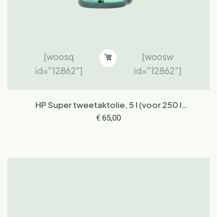
[woosq
[woosw
id="12862"]
id="12862"]
HP Super tweetaktolie, 5 l (voor 250 l
brandstof)
€
65,00