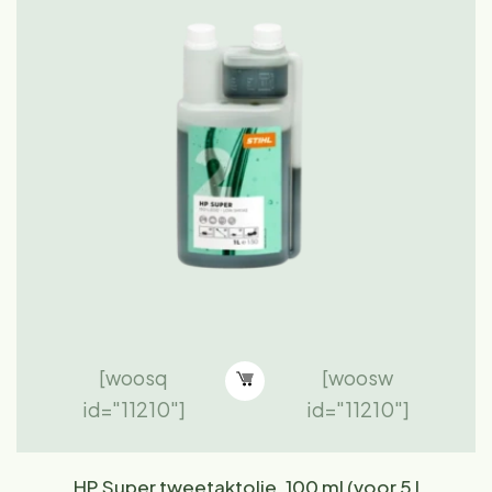
[woosq
[woosw
id="11210"]
id="11210"]
HP Super tweetaktolie, 100 ml (voor 5 l