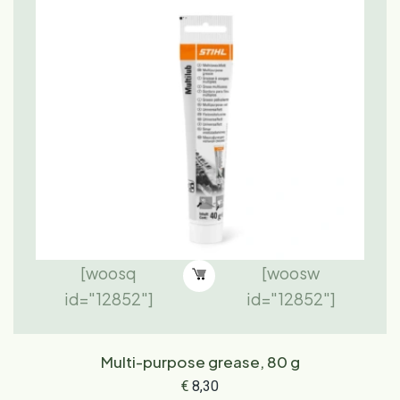
[woosq
[woosw
id="12852"]
id="12852"]
Multi-purpose grease, 80 g
€
8,30