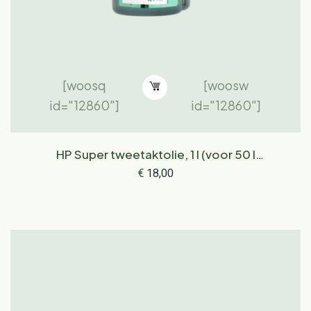
[woosq
[woosw
id="12860"]
id="12860"]
HP Super tweetaktolie, 1 l (voor 50 l
brandstof), doseerfles
€
18,00