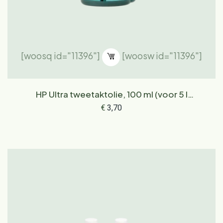
[woosq id="11396"]
[woosw id="11396"]
HP Ultra tweetaktolie, 100 ml (voor 5 l
brandstof)
€
3,70