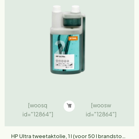
[woosq
[woosw
id="12864"]
id="12864"]
HP Ultra tweetaktolie, 1 l (voor 50 l brandstof),