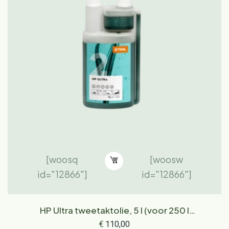
[woosq
[woosw
id="12866"]
id="12866"]
HP Ultra tweetaktolie, 5 l (voor 250 l
brandstof)
€
110,00