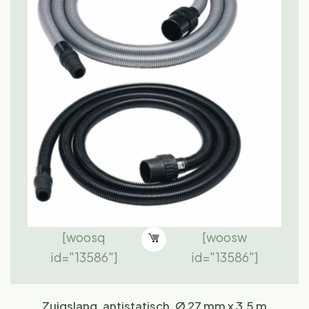
[woosq
[woosw
id="13586"]
id="13586"]
Zuigslang, antistatisch, Ø 27 mm x 3,5 m