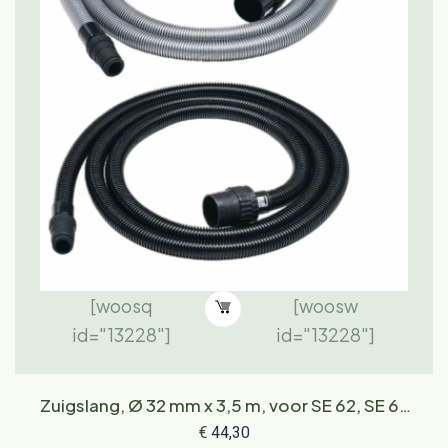
[woosq
[woosw
id="13228"]
id="13228"]
Zuigslang, Ø 32 mm x 3,5 m, voor SE 62, SE 62
E
€
44,30