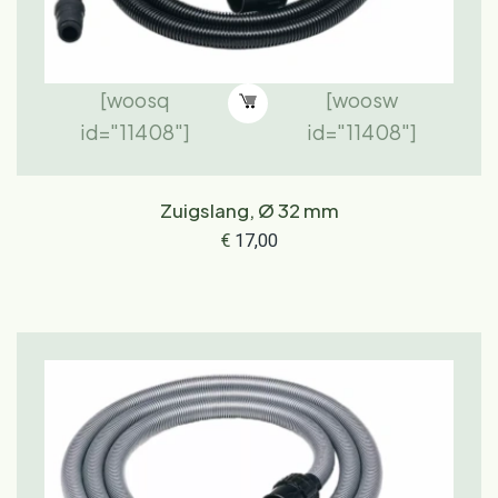
[woosq
[woosw
id="11408"]
id="11408"]
Zuigslang, Ø 32 mm
€
17,00