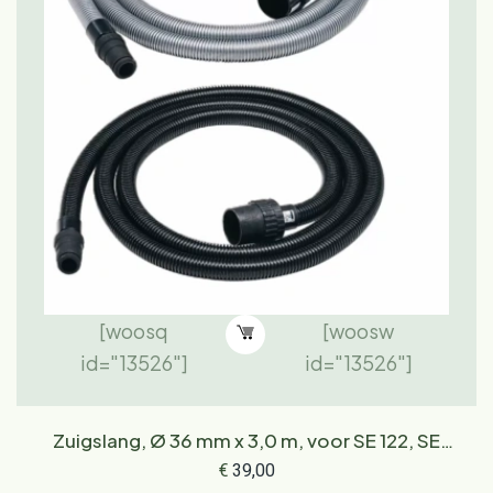
[woosq
[woosw
id="13526"]
id="13526"]
Zuigslang, Ø 36 mm x 3,0 m, voor SE 122, SE
122 E
€
39,00