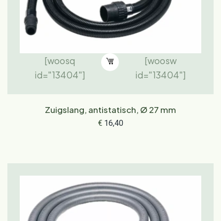
[woosq
[woosw
id="13404"]
id="13404"]
Zuigslang, antistatisch, Ø 27 mm
€
16,40