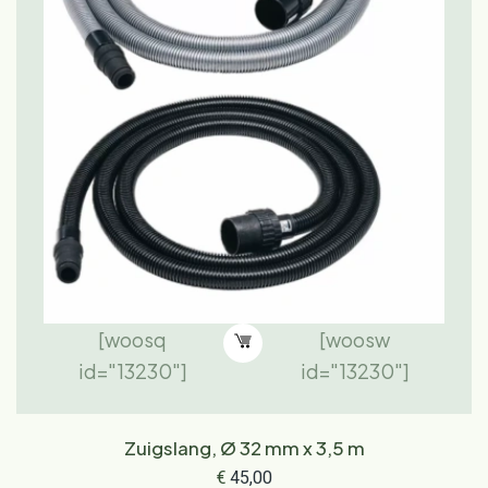
[woosq
[woosw
id="13230"]
id="13230"]
Zuigslang, Ø 32 mm x 3,5 m
€
45,00