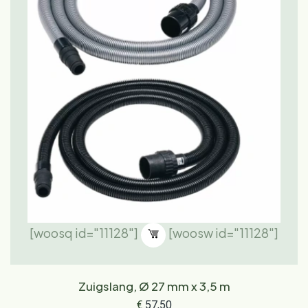
[woosq id="11128"]
[woosw id="11128"]
Zuigslang, Ø 27 mm x 3,5 m
€
57,50