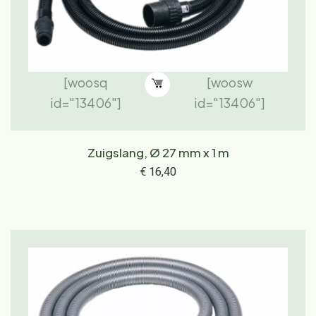
[woosq
[woosw
id="13406"]
id="13406"]
Zuigslang, Ø 27 mm x 1 m
€
16,40