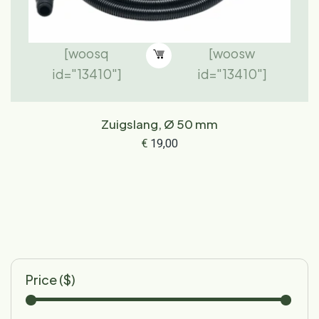
[woosq
[woosw
id="13410"]
id="13410"]
Zuigslang, Ø 50 mm
€
19,00
Price ($)