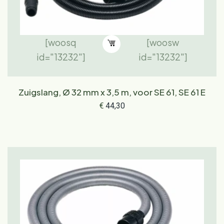
[woosq
[woosw
id="13232"]
id="13232"]
Zuigslang, Ø 32 mm x 3,5 m, voor SE 61, SE 61 E
€
44,30