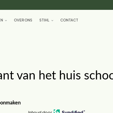
EN
OVER ONS
STIHL
CONTACT
ant van het huis sch
hoonmaken
Inhoud door