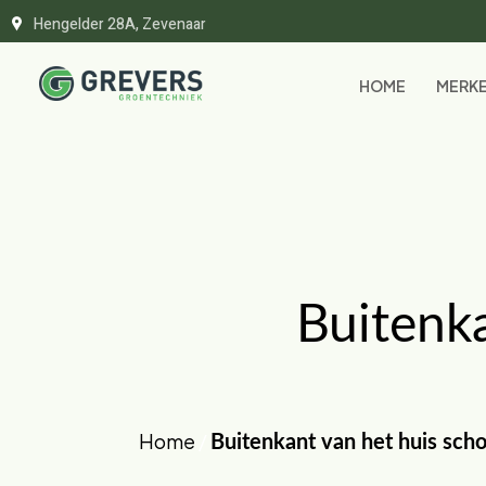
Hengelder 28A, Zevenaar
HOME
MERK
Buitenk
Home
/
Buitenkant van het huis sc